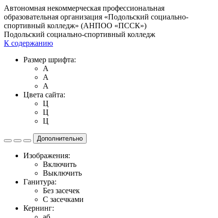
Автономная некоммерческая профессиональная
образовательная организация «Подольский социально-
спортивный колледж» (АНПОО «ПССК»)
Подольский социально-спортивный колледж
К содержанию
Размер шрифта:
A
A
A
Цвета сайта:
Ц
Ц
Ц
Дополнительно
Изображения:
Включить
Выключить
Ганитура:
Без засечек
С засечками
Кернинг:
aб